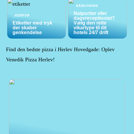
RÅDGIVNING
Natportier eller
KONTOR
dagsreceptionist?
Etiketter med tryk
Vælg den rette
der skaber
vikartype til dit
genkendelse
hotels 24/7 drift
Find den bedste pizza i Herlev Hovedgade: Oplev
Venedik Pizza Herlev!