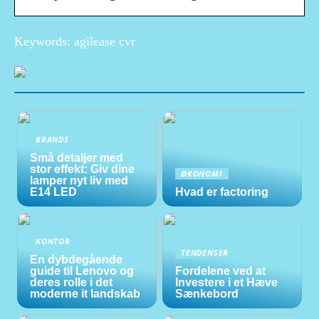
Keywords: agilease cvr
BRANDS
Små detaljer med
stor effekt: Giv dine
ØKONOMI
lamper nyt liv med
E14 LED
Hvad er factoring
KONTOR
TENDENSER
En dybdegående
guide til Lenovo og
Fordelene ved at
deres rolle i det
Investere i et Hæve
moderne it landskab
Sænkebord