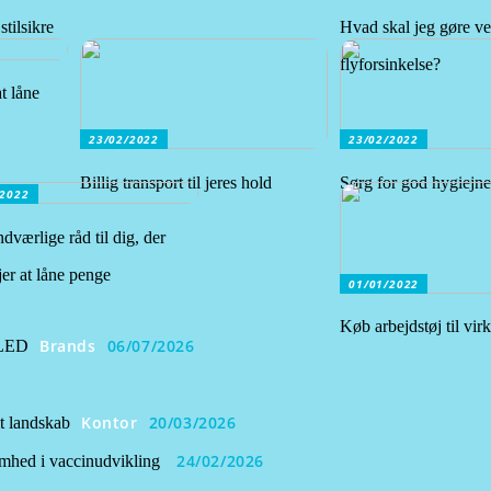
stilsikre
Hvad skal jeg gøre v
flyforsinkelse?
t låne
23/02/2022
23/02/2022
Billig transport til jeres hold
Sørg for god hygiejne
/2022
dværlige råd til dig, der
er at låne penge
01/01/2022
Køb arbejdstøj til vi
Brands
06/07/2026
 LED
Kontor
20/03/2026
t landskab
24/02/2026
omhed i vaccinudvikling