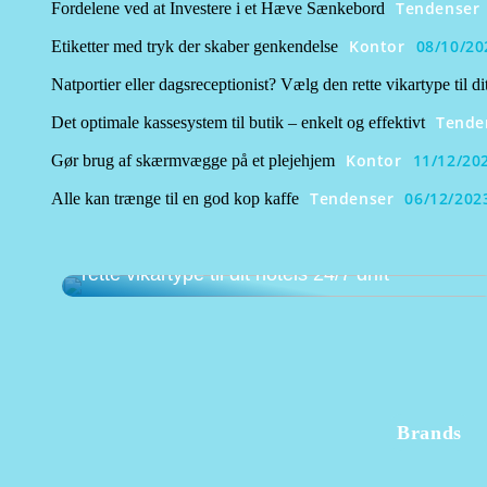
Tendenser
Fordelene ved at Investere i et Hæve Sænkebord
Kontor
08/10/20
Etiketter med tryk der skaber genkendelse
Natportier eller dagsreceptionist? Vælg den rette vikartype til dit
Tende
Det optimale kassesystem til butik – enkelt og effektivt
Kontor
11/12/20
Gør brug af skærmvægge på et plejehjem
Tendenser
06/12/202
Alle kan trænge til en god kop kaffe
Natportier eller dagsreceptionist? Vælg den
rette vikartype til dit hotels 24/7 drift
Brands