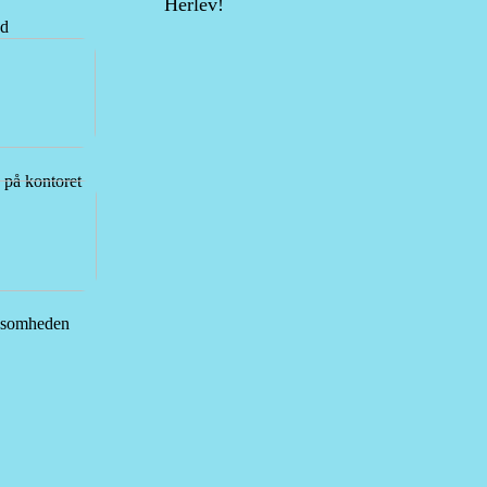
Herlev!
ed
 på kontoret
rksomheden