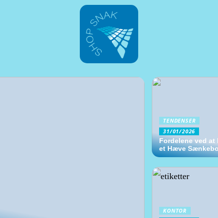
TENDENSER
31/01/2026
Fordelene ved at 
et Hæve Sænkeb
KONTOR