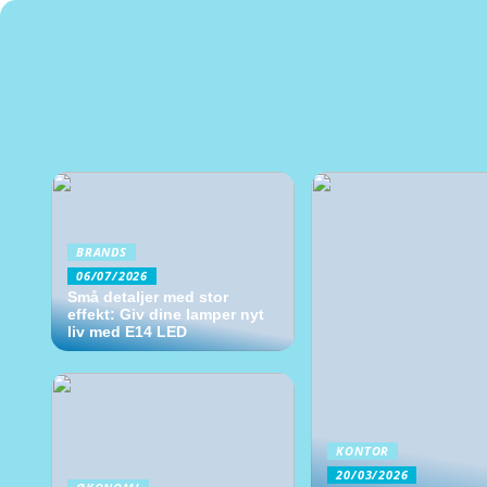
BRANDS
06/07/2026
Små detaljer med stor
effekt: Giv dine lamper nyt
liv med E14 LED
KONTOR
20/03/2026