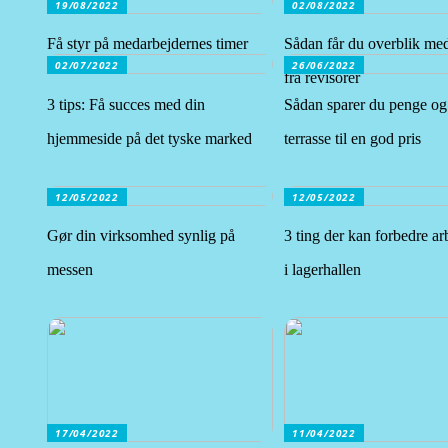
19/08/2022
02/08/2022
Få styr på medarbejdernes timer
Sådan får du overblik me
02/07/2022
26/06/2022
fra revisorer
3 tips: Få succes med din
Sådan sparer du penge og
hjemmeside på det tyske marked
terrasse til en god pris
12/05/2022
12/05/2022
Gør din virksomhed synlig på
3 ting der kan forbedre ar
messen
i lagerhallen
17/04/2022
11/04/2022