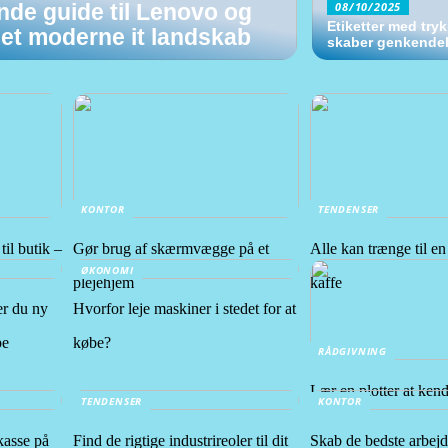
08/10/2025
de guide til Lenovo og
Etiketter med tryk
 det moderne it landskab
skaber genkende
KONTOR
TENDENSER
il butik –
Gør brug af skærmvægge på et
Alle kan trænge til e
ØKONOMI
plejehjem
kaffe
er du ny
Hvorfor leje maskiner i stedet for at
be
købe?
RÅDGIVNING
Lær en plotter at ken
TENDENSER
KONTOR
kasse på
Find de rigtige industrireoler til dit
Skab de bedste arbej