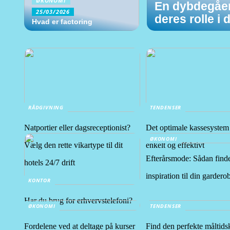
ØKONOMI
En dybdegåen
25/03/2026
deres rolle i
Hvad er factoring
RÅDGIVNING
TENDENSER
Natportier eller dagsreceptionist?
Det optimale kassesystem t
ØKONOMI
Vælg den rette vikartype til dit
enkelt og effektivt
Efterårsmode: Sådan find
hotels 24/7 drift
inspiration til din gardero
KONTOR
Har du brug for erhvervstelefoni?
ØKONOMI
TENDENSER
Fordelene ved at deltage på kurser
Find den perfekte måltids