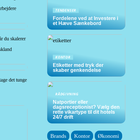
rbejdere
TENDENSER
Fordelene ved at Investere i
et Hæve Sænkebord
år du skalerer
skland
KONTOR
Etiketter med tryk der
skaber genkendelse
tage det tunge
RÅDGIVNING
Natportier eller
dagsreceptionist? Vælg den
rette vikartype til dit hotels
24/7 drift
Brands
Kontor
Økonomi