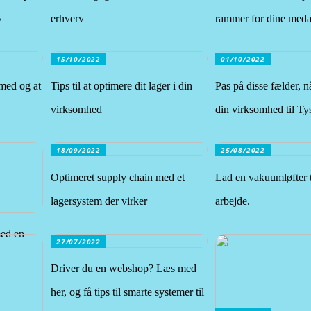
v
erhverv
rammer for dine meda
15/10/2022
01/10/2022
smed og at
Tips til at optimere dit lager i din
Pas på disse fælder, n
virksomhed
din virksomhed til Ty
18/09/2022
25/08/2022
Optimeret supply chain med et
Lad en vakuumløfter 
lagersystem der virker
arbejde.
med en
27/07/2022
Driver du en webshop? Læs med
her, og få tips til smarte systemer til