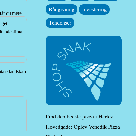
Rådgivning
Investering
 får du mere
Tendenser
dget
dt indeklima
gitale landskab
Find den bedste pizza i Herlev
Hovedgade: Oplev Venedik Pizza