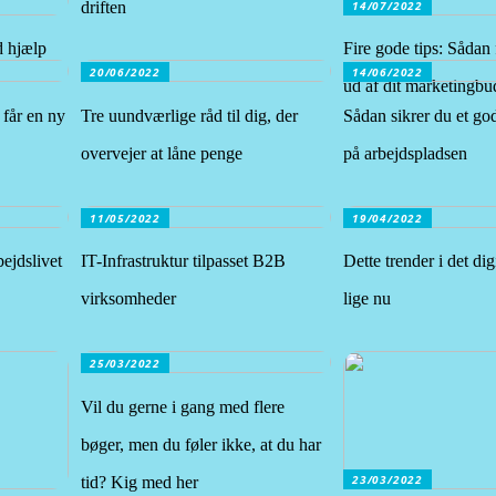
14/07/2022
driften
d hjælp
Fire gode tips: Sådan
20/06/2022
14/06/2022
ud af dit marketingbu
 får en ny
Tre uundværlige råd til dig, der
Sådan sikrer du et go
overvejer at låne penge
på arbejdspladsen
11/05/2022
19/04/2022
bejdslivet
IT-Infrastruktur tilpasset B2B
Dette trender i det di
virksomheder
lige nu
25/03/2022
Vil du gerne i gang med flere
bøger, men du føler ikke, at du har
23/03/2022
tid? Kig med her