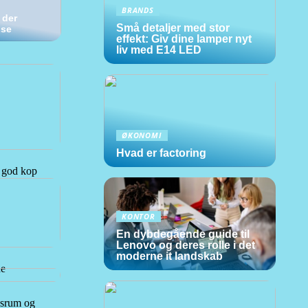
BRANDS
 der
Små detaljer med stor
lse
effekt: Giv dine lamper nyt
liv med E14 LED
ØKONOMI
Hvad er factoring
n god kop
KONTOR
En dybdegående guide til
Lenovo og deres rolle i det
moderne it landskab
de
dsrum og