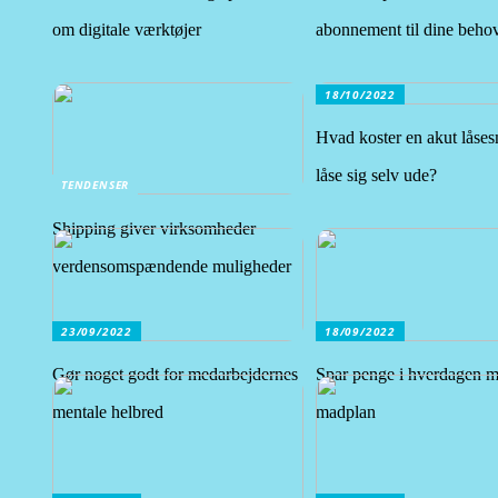
om digitale værktøjer
abonnement til dine beho
18/10/2022
Hvad koster en akut låse
låse sig selv ude?
TENDENSER
Shipping giver virksomheder
verdensomspændende muligheder
23/09/2022
18/09/2022
Gør noget godt for medarbejdernes
Spar penge i hverdagen 
mentale helbred
madplan