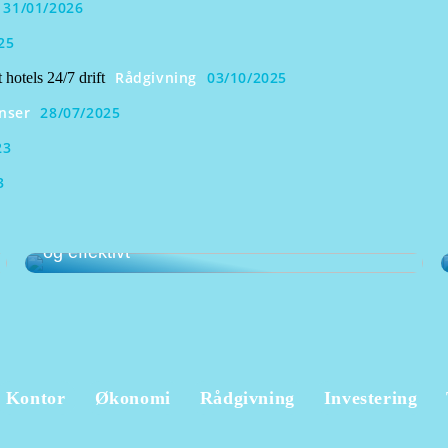
31/01/2026
25
Rådgivning
03/10/2025
 hotels 24/7 drift
nser
28/07/2025
23
3
Det optimale kassesystem til butik – enkelt
og effektivt
Kontor
Økonomi
Rådgivning
Investering