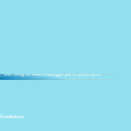
Gør brug af skærmvægge på et plejehjem
Tendenser