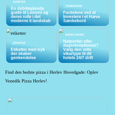
KONTOR
TENDENSER
En dybdegående
guide til Lenovo og
Fordelene ved at
deres rolle i det
Investere i et Hæve
moderne it landskab
Sænkebord
RÅDGIVNING
Natportier eller
KONTOR
dagsreceptionist?
Etiketter med tryk
Vælg den rette
der skaber
vikartype til dit
genkendelse
hotels 24/7 drift
Find den bedste pizza i Herlev Hovedgade: Oplev
Venedik Pizza Herlev!