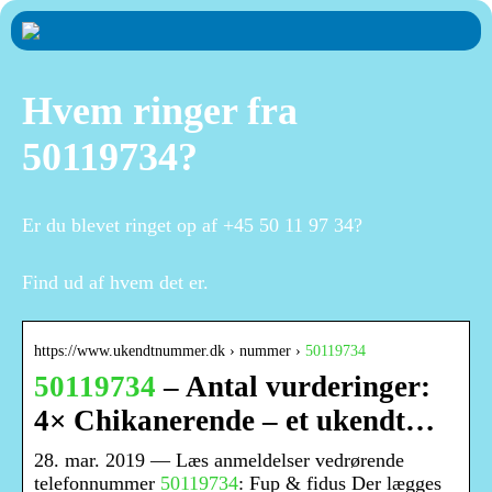
Hvem ringer fra
50119734?
Er du blevet ringet op af +45 50 11 97 34?
Find ud af hvem det er.
https://www.ukendtnummer.dk › nummer ›
50119734
50119734
– Antal vurderinger:
4× Chikanerende – et ukendt…
28. mar. 2019 — Læs anmeldelser vedrørende
telefonnummer
50119734
: Fup & fidus Der lægges