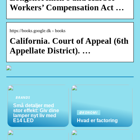
Workers’ Compensation Act …
https://books.google.dk › books
California. Court of Appeal (6th
Appellate District). …
BRANDS
Små detaljer med
stor effekt: Giv dine
ØKONOMI
lamper nyt liv med
E14 LED
Hvad er factoring