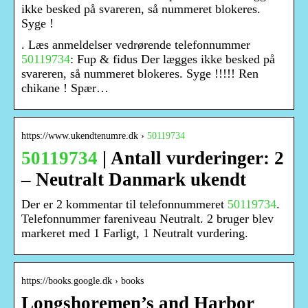
ikke besked på svareren, så nummeret blokeres.
Syge !
. Læs anmeldelser vedrørende telefonnummer
50119734
: Fup & fidus Der lægges ikke besked på
svareren, så nummeret blokeres. Syge !!!!! Ren
chikane ! Spær…
https://www.ukendtenumre.dk ›
50119734
50119734
| Antall vurderinger: 2
– Neutralt Danmark ukendt
Der er 2 kommentar til telefonnummeret
50119734
.
Telefonnummer fareniveau Neutralt. 2 bruger blev
markeret med 1 Farligt, 1 Neutralt vurdering.
https://books.google.dk › books
Longshoremen’s and Harbor