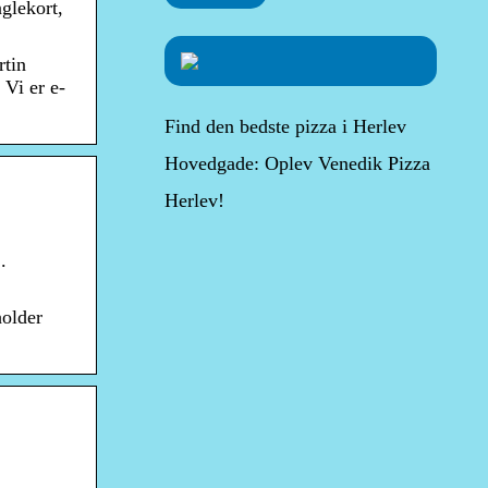
glekort,
rtin
 Vi er e-
Find den bedste pizza i Herlev
Hovedgade: Oplev Venedik Pizza
Herlev!
.
holder