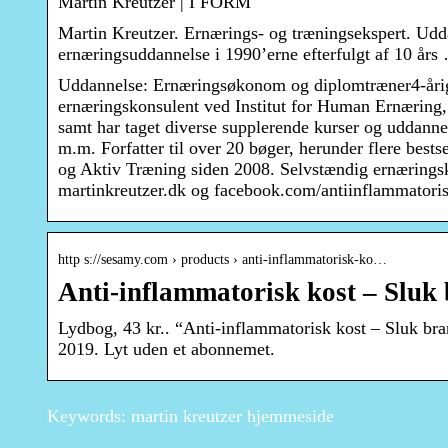
Martin Kreutzer | I FORM
Martin Kreutzer. Ernærings- og træningsekspert. Ud
ernæringsuddannelse i 1990’erne efterfulgt af 10 års
Uddannelse: Ernæringsøkonom og diplomtræner4-årig 
ernæringskonsulent ved Institut for Human Ernæring
samt har taget diverse supplerende kurser og uddanne
m.m. Forfatter til over 20 bøger, herunder flere best
og Aktiv Træning siden 2008. Selvstændig ernæringsko
martinkreutzer.dk og facebook.com/antiinflammatori
http s://sesamy.com › products › anti-inflammatorisk-ko…
Anti-inflammatorisk kost – Slu
Lydbog, 43 kr.. “Anti-inflammatorisk kost – Sluk br
2019. Lyt uden et abonnemet.
Keywords: martin kreutzer hjemmeside