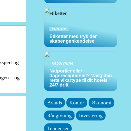
KONTOR
Etiketter med tryk der
skaber genkendelse
kspert og
RÅDGIVNING
Natportier eller
dagsreceptionist? Vælg den
dagen – og
rette vikartype til dit hotels
24/7 drift
Brands
Kontor
Økonomi
Rådgivning
Investering
Tendenser