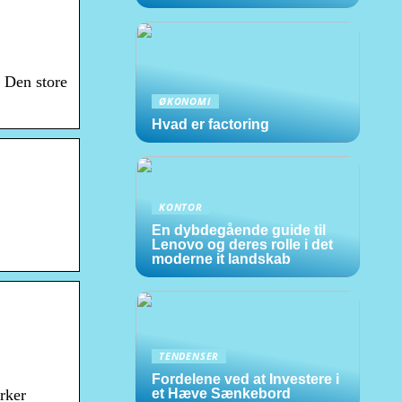
, Den store
ØKONOMI
Hvad er factoring
KONTOR
En dybdegående guide til
Lenovo og deres rolle i det
moderne it landskab
TENDENSER
Fordelene ved at Investere i
et Hæve Sænkebord
rker