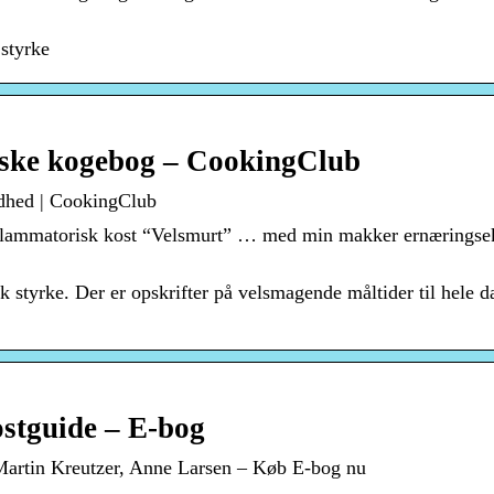
 styrke
iske kogebog – CookingClub
ndhed | CookingClub
flammatorisk kost “Velsmurt” … med min makker ernæringse
 styrke. Der er opskrifter på velsmagende måltider til hele 
ostguide – E-bog
 Martin Kreutzer, Anne Larsen – Køb E-bog nu