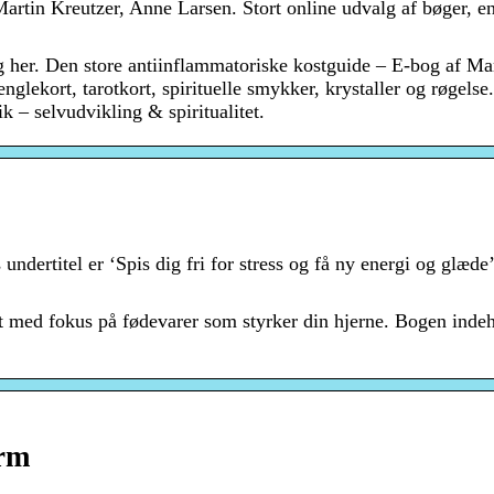
artin Kreutzer, Anne Larsen. Stort online udvalg af bøger, en
 her. Den store antiinflammatoriske kostguide – E-bog af Ma
glekort, tarotkort, spirituelle smykker, krystaller og røgelse.
 – selvudvikling & spiritualitet.
dertitel er ‘Spis dig fri for stress og få ny energi og glæde’
t med fokus på fødevarer som styrker din hjerne. Bogen inde
orm