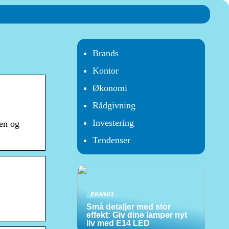
Brands
Kontor
Økonomi
Rådgivning
Investering
pen og
Tendenser
BRANDS
Små detaljer med stor
effekt: Giv dine lamper nyt
liv med E14 LED