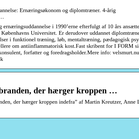
dannelse: Ernæringsøkonom og diplomtræner. 4-årig
 …
ernæringsuddannelse i 1990’erne efterfulgt af 10 års ansætt
, Københavns Universitet. Er derudover uddannet diplomtræn
lser i funktionel træning, løb, mentaltræning, pædagogisk ps
sellere om antiinflammatorisk kost.Fast skribent for I FORM s
nsulent, forfatter og foredragsholder.Mere info: velsmurt.nu
sk
k branden, der hærger kroppen …
anden, der hærger kroppen indefra” af Martin Kreutzer, Anne 