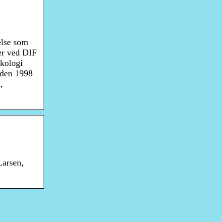
else som
er ved DIF
ykologi
iden 1998
,
Larsen,