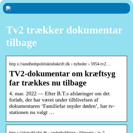
Tv2 trækker dokumentar
tilbage
http s://sundhedspolitisktidsskrift.dk › nyheder › 5954-tv2…
TV2-dokumentar om kræftsyg
far trækkes nu tilbage
4. mar. 2022 — Efter B.T.s afsløringer om det
forløb, der har været under tilblivelsen af
dokumentaren ‘Familiefar snyder døden’, har tv-
stationen nu valgt …
http s://ekstrabladet.dk › underholdning › filmogtv › tv-2-…