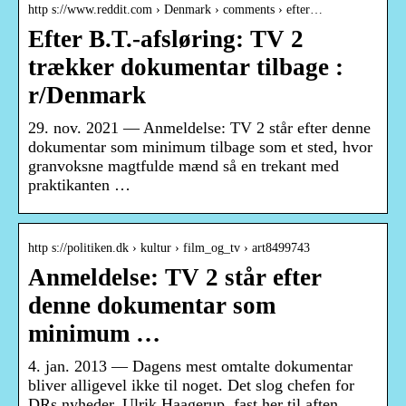
http s://www.reddit.com › Denmark › comments › efter…
Efter B.T.-afsløring: TV 2
trækker dokumentar tilbage :
r/Denmark
29. nov. 2021 — Anmeldelse: TV 2 står efter denne
dokumentar som minimum tilbage som et sted, hvor
granvoksne magtfulde mænd så en trekant med
praktikanten …
http s://politiken.dk › kultur › film_og_tv › art8499743
Anmeldelse: TV 2 står efter
denne dokumentar som
minimum …
4. jan. 2013 — Dagens mest omtalte dokumentar
bliver alligevel ikke til noget. Det slog chefen for
DRs nyheder, Ulrik Haagerup, fast her til aften.