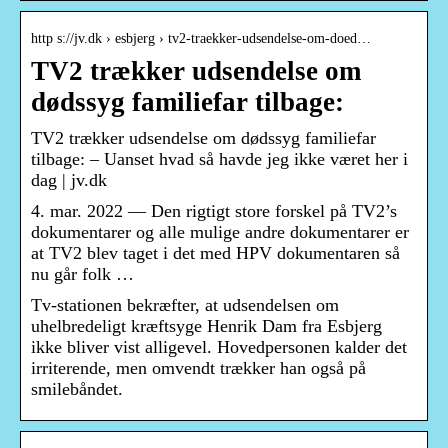
http s://jv.dk › esbjerg › tv2-traekker-udsendelse-om-doed…
TV2 trækker udsendelse om
dødssyg familiefar tilbage:
TV2 trækker udsendelse om dødssyg familiefar
tilbage: – Uanset hvad så havde jeg ikke været her i
dag | jv.dk
4. mar. 2022 — Den rigtigt store forskel på TV2’s
dokumentarer og alle mulige andre dokumentarer er
at TV2 blev taget i det med HPV dokumentaren så
nu går folk …
Tv-stationen bekræfter, at udsendelsen om
uhelbredeligt kræftsyge Henrik Dam fra Esbjerg
ikke bliver vist alligevel. Hovedpersonen kalder det
irriterende, men omvendt trækker han også på
smilebåndet.