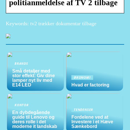
politianmeldelse af TV 2 tilbage
Keywords: tv2 trækker dokumentar tilbage
BRANDS
Små detaljer med
stor effekt: Giv dine
ØKONOMI
lamper nyt liv med
E14 LED
Hvad er factoring
KONTOR
TENDENSER
En dybdegående
guide til Lenovo og
Fordelene ved at
deres rolle i det
Investere i et Hæve
moderne it landskab
Sænkebord