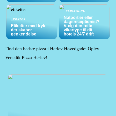
RÅDGIVNING
Natportier eller
KONTOR
dagsreceptionist?
Etiketter med tryk
Vælg den rette
der skaber
vikartype til dit
genkendelse
hotels 24/7 drift
Find den bedste pizza i Herlev Hovedgade: Oplev
Venedik Pizza Herlev!