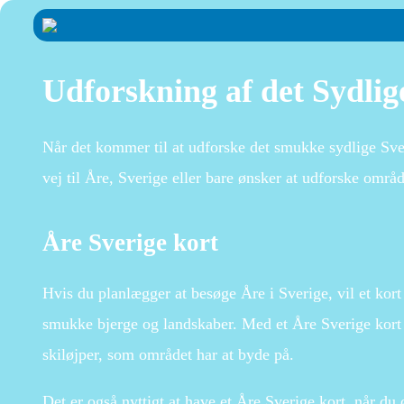
Udforskning af det Sydlige
Når det kommer til at udforske det smukke sydlige Sver
vej til Åre, Sverige eller bare ønsker at udforske områd
Åre Sverige kort
Hvis du planlægger at besøge Åre i Sverige, vil et kor
smukke bjerge og landskaber. Med et Åre Sverige kort i
skiløjper, som området har at byde på.
Det er også nyttigt at have et Åre Sverige kort, når du