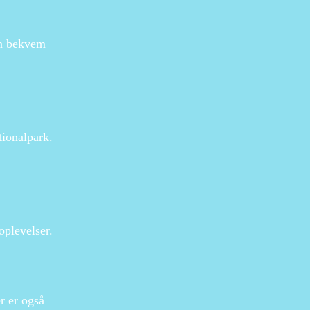
en bekvem
tionalpark.
oplevelser.
r er også