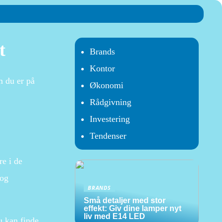
t
Brands
Kontor
m du er på
Økonomi
Rådgivning
Investering
Tendenser
re i de
 og
BRANDS
Små detaljer med stor
effekt: Giv dine lamper nyt
liv med E14 LED
u kan finde