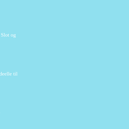
 Slot og
eelle til
e