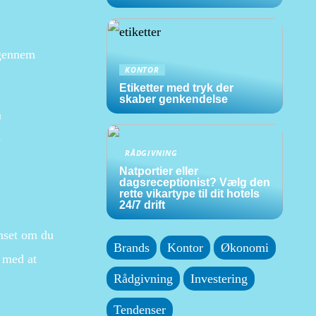
 gennem
KONTOR
Etiketter med tryk der
skaber genkendelse
m
e
RÅDGIVNING
Natportier eller
dagsreceptionist? Vælg den
rette vikartype til dit hotels
24/7 drift
anset om du
Brands
Kontor
Økonomi
g med at
Rådgivning
Investering
Tendenser