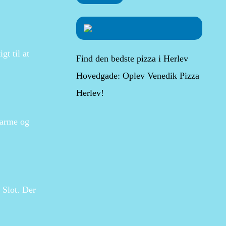
gt til at
Find den bedste pizza i Herlev
Hovedgade: Oplev Venedik Pizza
Herlev!
harme og
 Slot. Der