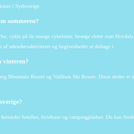
oner i Sydsverige.
e om sommeren?
o, cykle på de mange cykelstier, besøge slotte som Hovdala
 af udendørsaktiviteter og begivenheder at deltage i.
m vinteren?
erg Mountain Resort og Vallåsen Ski Resort. Disse steder er id
sverige?
 herunder hoteller, feriehuse og campingpladser. Du kan find