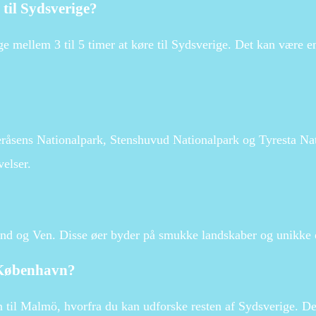
 til Sydsverige?
ge mellem 3 til 5 timer at køre til Sydsverige. Det kan være 
deråsens Nationalpark, Stenshuvud Nationalpark og Tyresta Na
velser.
land og Ven. Disse øer byder på smukke landskaber og unikke 
 København?
 til Malmö, hvorfra du kan udforske resten af Sydsverige. De