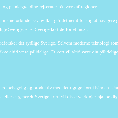
t og planlægge dine rejseruter på tværs af regioner.
 jernbaneforbindelser, hvilket gør det nemt for dig at navigere
ige Sverige, er et Sverige kort derfor et must.
u udforsker det sydlige Sverige. Selvom moderne teknologi so
ke altid være pålidelige. Et kort vil altid være din pålidelig
ere behagelig og produktiv med det rigtige kort i hånden. U
e eller et generelt Sverige kort, vil disse værktøjer hjælpe di