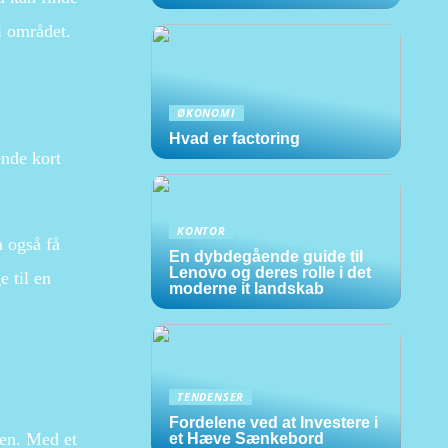
i området.
ØKONOMI
Hvad er factoring
ende kort
KONTOR
n også få
En dybdegående guide til
Lenovo og deres rolle i det
e til en
moderne it landskab
TENDENSER
Fordelene ved at Investere i
den. Med et
et Hæve Sænkebord