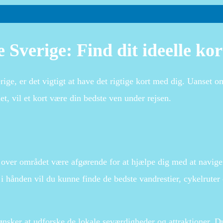
 Sverige: Find dit ideelle kor
ige, er det vigtigt at have det rigtige kort med dig. Uanset o
et, vil et kort være din bedste ven under rejsen.
t over området være afgørende for at hjælpe dig med at navige
 hånden vil du kunne finde de bedste vandrestier, cykelruter
 ønsker at udforske de lokale seværdigheder og attraktioner. D