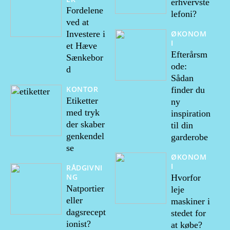
erhvervste
Fordelene
lefoni?
ved at
ØKONOM
Investere i
I
et Hæve
Efterårsm
Sænkebor
ode:
d
Sådan
KONTOR
finder du
Etiketter
ny
med tryk
inspiration
der skaber
til din
genkendel
garderobe
se
ØKONOM
I
RÅDGIVNI
NG
Hvorfor
Natportier
leje
eller
maskiner i
dagsrecept
stedet for
ionist?
at købe?