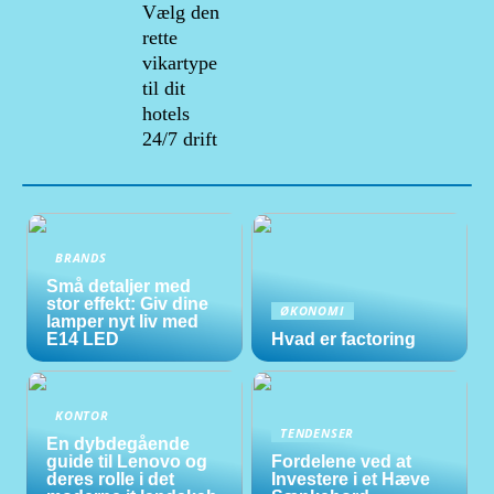
Vælg den
rette
vikartype
til dit
hotels
24/7 drift
BRANDS
Små detaljer med
stor effekt: Giv dine
ØKONOMI
lamper nyt liv med
E14 LED
Hvad er factoring
KONTOR
TENDENSER
En dybdegående
guide til Lenovo og
Fordelene ved at
deres rolle i det
Investere i et Hæve