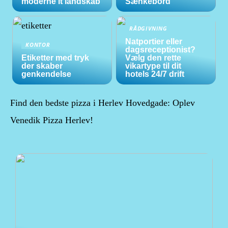
moderne it landskab
Sænkebord
RÅDGIVNING
Natportier eller
KONTOR
dagsreceptionist?
Etiketter med tryk
Vælg den rette
der skaber
vikartype til dit
genkendelse
hotels 24/7 drift
Find den bedste pizza i Herlev Hovedgade: Oplev
Venedik Pizza Herlev!