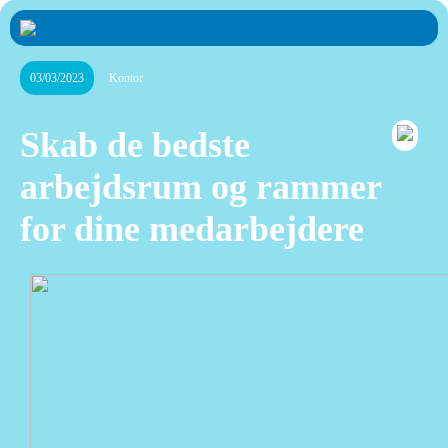
03/03/2023
Kontor
Skab de bedste
arbejdsrum og rammer
for dine medarbejdere