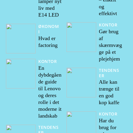
lamper nyt
og
liv med
effektivt
E14 LED
KONTOR
ØKONOM
Gør brug
I
Hvad er
af
factoring
skærmvæg
ge på et
plejehjem
KONTOR
En
TENDENS
dybdegåen
ER
de guide
Alle kan
til Lenovo
trænge til
og deres
en god
rolle i det
kop kaffe
moderne it
KONTOR
landskab
Har du
TENDENS
brug for
ER