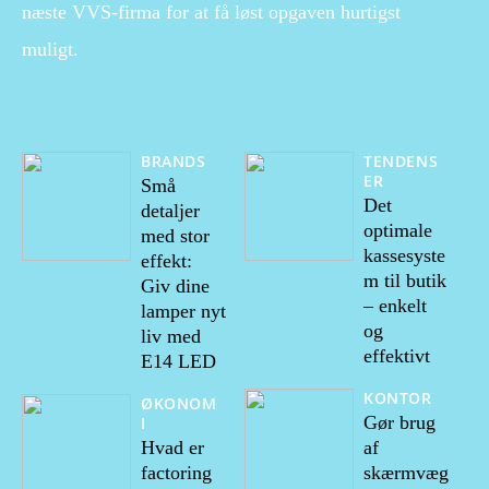
næste VVS-firma for at få løst opgaven hurtigst
muligt.
BRANDS
TENDENS
ER
Små
Det
detaljer
optimale
med stor
kassesyste
effekt:
m til butik
Giv dine
– enkelt
lamper nyt
og
liv med
effektivt
E14 LED
KONTOR
ØKONOM
Gør brug
I
Hvad er
af
factoring
skærmvæg