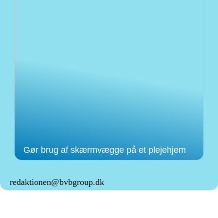
Gør brug af skærmvægge på et plejehjem
redaktionen@bvbgroup.dk