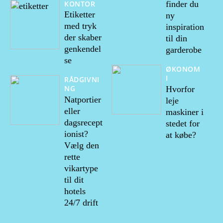
KONTOR
finder du
Etiketter
ny
med tryk
inspiration
der skaber
til din
genkendel
garderobe
se
ØKONOM
I
RÅDGIVNI
NG
Hvorfor
Natportier
leje
eller
maskiner i
dagsrecept
stedet for
ionist?
at købe?
Vælg den
rette
vikartype
til dit
hotels
24/7 drift