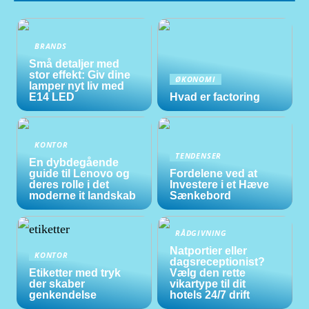
BRANDS
Små detaljer med
stor effekt: Giv dine
ØKONOMI
lamper nyt liv med
E14 LED
Hvad er factoring
KONTOR
TENDENSER
En dybdegående
guide til Lenovo og
Fordelene ved at
deres rolle i det
Investere i et Hæve
moderne it landskab
Sænkebord
RÅDGIVNING
Natportier eller
KONTOR
dagsreceptionist?
Etiketter med tryk
Vælg den rette
der skaber
vikartype til dit
genkendelse
hotels 24/7 drift