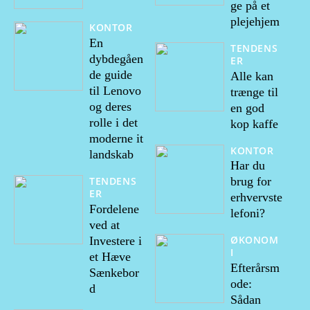
ge på et
plejehjem
KONTOR
En
TENDENS
dybdegåen
ER
de guide
Alle kan
til Lenovo
trænge til
og deres
en god
rolle i det
kop kaffe
moderne it
KONTOR
landskab
Har du
TENDENS
brug for
ER
erhvervste
Fordelene
lefoni?
ved at
ØKONOM
Investere i
I
et Hæve
Efterårsm
Sænkebor
ode:
d
Sådan