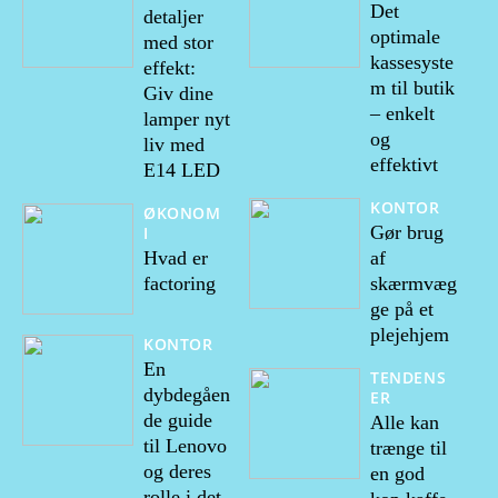
Det
detaljer
optimale
med stor
kassesyste
effekt:
m til butik
Giv dine
– enkelt
lamper nyt
og
liv med
effektivt
E14 LED
KONTOR
ØKONOM
Gør brug
I
Hvad er
af
factoring
skærmvæg
ge på et
plejehjem
KONTOR
En
TENDENS
dybdegåen
ER
de guide
Alle kan
til Lenovo
trænge til
og deres
en god
rolle i det