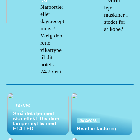
NG
Hvorfor
Natportier
leje
eller
maskiner i
dagsrecept
stedet for
ionist?
at købe?
Vælg den
rette
vikartype
til dit
hotels
24/7 drift
BRANDS
Små detaljer med
stor effekt: Giv dine
ØKONOMI
lamper nyt liv med
E14 LED
Hvad er factoring