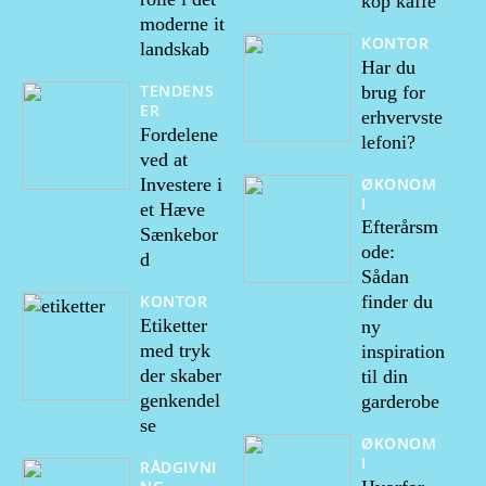
kop kaffe
moderne it
KONTOR
landskab
Har du
TENDENS
brug for
ER
erhvervste
Fordelene
lefoni?
ved at
ØKONOM
Investere i
I
et Hæve
Efterårsm
Sænkebor
ode:
d
Sådan
KONTOR
finder du
Etiketter
ny
med tryk
inspiration
der skaber
til din
genkendel
garderobe
se
ØKONOM
I
RÅDGIVNI