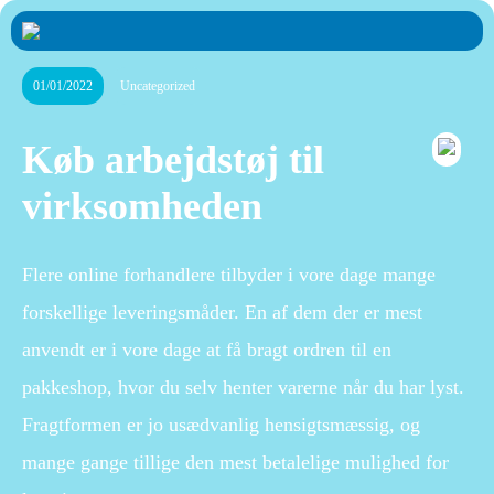
01/01/2022
Uncategorized
Køb arbejdstøj til
virksomheden
Flere online forhandlere tilbyder i vore dage mange
forskellige leveringsmåder. En af dem der er mest
anvendt er i vore dage at få bragt ordren til en
pakkeshop, hvor du selv henter varerne når du har lyst.
Fragtformen er jo usædvanlig hensigtsmæssig, og
mange gange tillige den mest betalelige mulighed for