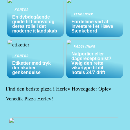
KONTOR
TENDENSER
En dybdegående
guide til Lenovo og
Fordelene ved at
deres rolle i det
Investere i et Hæve
moderne it landskab
Sænkebord
RÅDGIVNING
Natportier eller
KONTOR
dagsreceptionist?
Etiketter med tryk
Vælg den rette
der skaber
vikartype til dit
genkendelse
hotels 24/7 drift
Find den bedste pizza i Herlev Hovedgade: Oplev
Venedik Pizza Herlev!