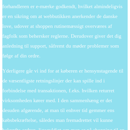
forhandleren er e-mærke godkendt, hvilket almindeligvis
er en sikring om at webbutikken anerkender de danske
love, udover at shoppen rutinemæssigt overværes af
fagfolk som behersker reglerne. Derudover giver det dig
anledning til support, såfremt du møder problemer som
følge af din ordre.
Yderligere går vi ind for at køberen er hensynstagende til
de væsentligste retningslinjer der kan spille ind i
forbindelse med transaktionen, f.eks. hvilken returret
virksomheden kører med. I den sammenhæng er det
desuden afgørende, at man til enhver tid gemmer ens
købsbekræftelse, således man fremadrettet vil kunne
bekræfte ordren, ligegyldigt om man er på shopping til en